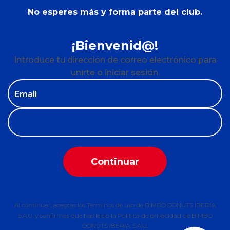
No esperes más y forma parte del club.
¡Bienvenid@!
Introduce tu dirección de correo electrónico para
unirte o iniciar sesión.
Email
Continuar
Al continuar, aceptas los
Términos de uso
de BIMBO DONUTS IBERIA,
S.A.U. y confirmas que has leído la
Política de privacidad
de BIMBO
DONUTS IBERIA, S.A.U.