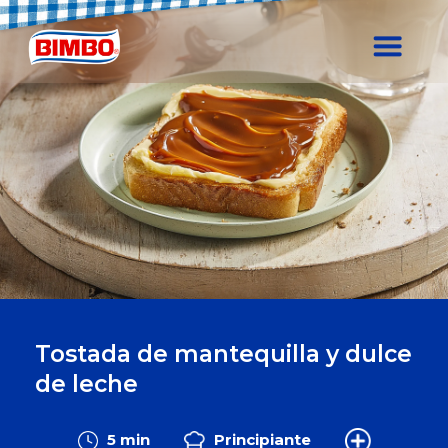
Tostada de mantequilla y dulce
de leche
5 min
Principiante