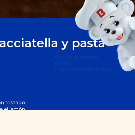
cciatella y pasta
an tostado.
e el jamón.
 secos sobre el queso.
cula o aceite de oliva para darle más sabor.