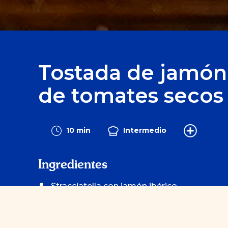
Tostada de jamón 
de tomates secos
10 min
Intermedio
Ingredientes
Stracciatella con jamón ibérico
pasta de tomate secos