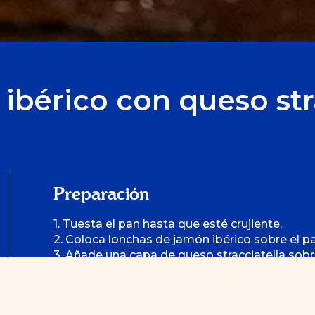
ibérico con queso stra
Preparación
1. Tuesta el pan hasta que esté crujiente.
2. Coloca lonchas de jamón ibérico sobre el p
3. Añade una capa de queso stracciatella sobr
4. Agrega una cucharada de pasta de tomates
5. Opcionalmente, puedes añadir un poco de rú