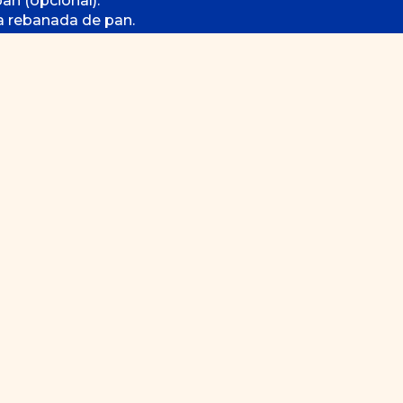
an (opcional).
a rebanada de pan.
a.
a cebolla morada.
l y pimienta al gusto.
a de tu delicioso sándwich
como esta