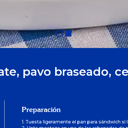
te, pavo braseado, ce
Preparación
1. Tuesta ligeramente el pan para sándwich si l