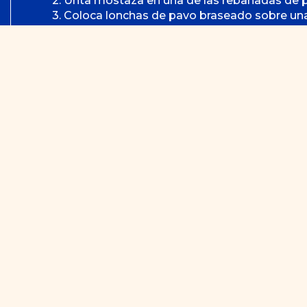
2. Unta mostaza en una de las rebanadas de p
3. Coloca lonchas de pavo braseado sobre un
4. Agrega rodajas de tomate y cebolla morad
5. Espolvorea las semillas de granada sobre l
6. Añade hojas de lechuga y condimenta con sa
7. Cubre con la otra rebanada de pan y disfrut
 más recetas 