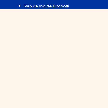
Pan de molde Bimbo®
Lonchas de pavo braseado
Tomate en rodajas
Cebolla morada en rodajas finas
Granada desgranada
Hojas de lechuga
Mostaza (opcional)
Sal y pimienta al gusto
Descubre