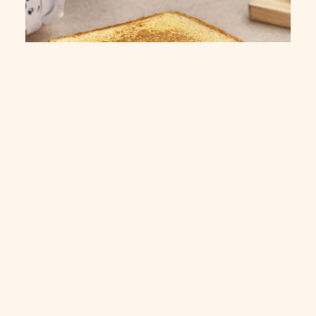
Sándwich de pechuga de pavo,
queso brie fundido y mermelada
de arándanos
5 min
Principiante