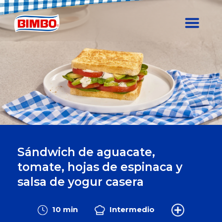
Sándwich de aguacate,
tomate, hojas de espinaca y
salsa de yogur casera
10 min
Intermedio