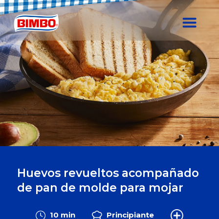
Huevos revueltos acompañado
de pan de molde para mojar
10 min
Principiante