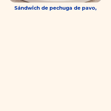
Sándwich de pechuga de pavo,
queso brie fundido y mermelada
de arándanos
5 min
Principiante
Ver más recetas