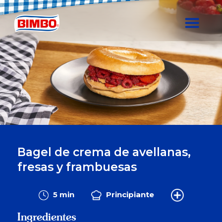
Bagel de crema de avellanas,
fresas y frambuesas
5 min
Principiante
Ingredientes