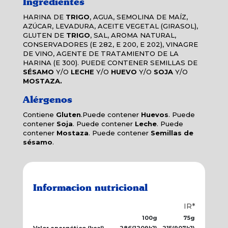
Ingredientes
HARINA DE
TRIGO
, AGUA, SEMOLINA DE MAÍZ,
AZÚCAR, LEVADURA, ACEITE VEGETAL (GIRASOL),
GLUTEN DE
TRIGO
, SAL, AROMA NATURAL,
CONSERVADORES (E 282, E 200, E 202), VINAGRE
DE VINO, AGENTE DE TRATAMIENTO DE LA
HARINA (E 300). PUEDE CONTENER SEMILLAS DE
SÉSAMO
Y/O
LECHE
Y/O
HUEVO
Y/O
SOJA
Y/O
MOSTAZA.
Alérgenos
Contiene
Gluten
.Puede contener
Huevos
. Puede
contener
Soja
. Puede contener
Leche
. Puede
contener
Mostaza
. Puede contener
Semillas de
sésamo
.
Informacion nutricional
IR*
100g
75g