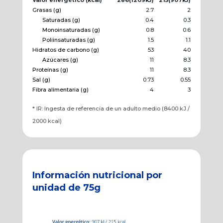
Valor energético (kcal)
286(1209kJ)
215(907kJ)
Grasas (g)
2.7
2
Saturadas (g)
0.4
0.3
Monoinsaturadas (g)
0.8
0.6
Poliinsaturadas (g)
1.5
1.1
Hidratos de carbono (g)
53
40
Azúcares (g)
11
8.3
Proteínas (g)
11
8.3
Sal (g)
0.73
0.55
Fibra alimentaria (g)
4
3
* IR: Ingesta de referencia de un adulto medio (8400 kJ /
2000 kcal)
Información nutricional por
unidad de 75g