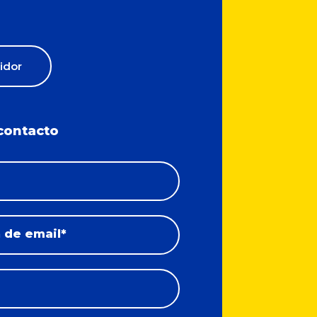
uidor
contacto
 de email*