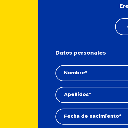
Ere
Datos personales
Nombre*
Apellidos*
Fecha de nacimiento*